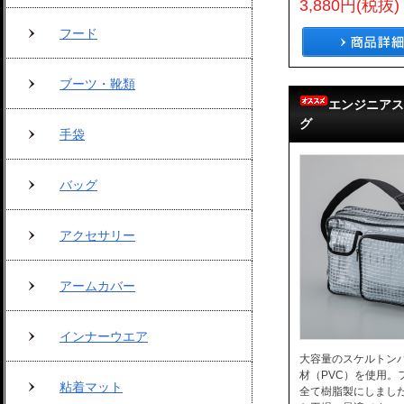
3,880円(税抜)
フード
ブーツ・靴類
エンジニアス
グ
手袋
バッグ
アクセサリー
アームカバー
インナーウエア
大容量のスケルトン
材（PVC）を使用。
粘着マット
全て樹脂製にしまし