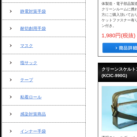
体製造・電子部品製
クリーンルームに携
静電対策手袋
方にご購入頂いてお
ケットファスナー有
ン付き。
耐切創用手袋
1,980円(税抜)
マスク
指サック
クリーンスケルト
(KCIC-990G)
テープ
粘着ロール
感染対策商品
インナー手袋