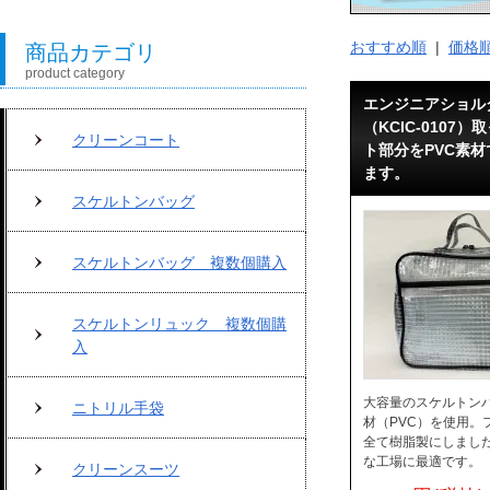
おすすめ順
|
価格
商品カテゴリ
product category
エンジニアショル
（KCIC-0107
クリーンコート
ト部分をPVC素
ます。
スケルトンバッグ
スケルトンバッグ 複数個購入
スケルトンリュック 複数個購
入
大容量のスケルトン
ニトリル手袋
材（PVC）を使用。
全て樹脂製にしまし
な工場に最適です。
クリーンスーツ