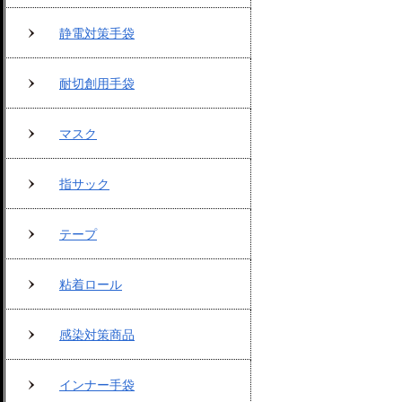
静電対策手袋
耐切創用手袋
マスク
指サック
テープ
粘着ロール
感染対策商品
インナー手袋