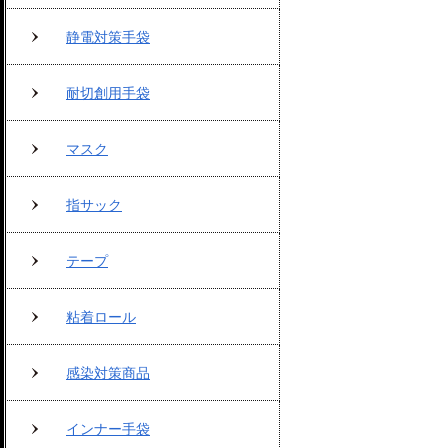
静電対策手袋
耐切創用手袋
マスク
指サック
テープ
粘着ロール
感染対策商品
インナー手袋