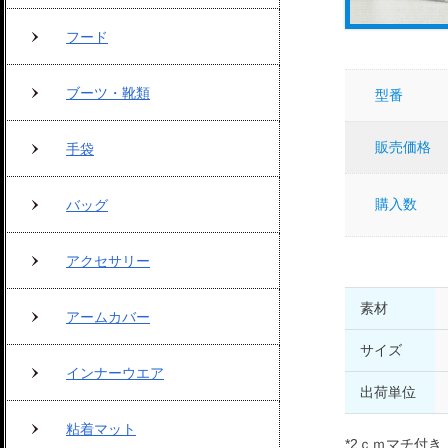
フード
ブーツ・靴類
型番
販売価格
手袋
購入数
バッグ
アクセサリー
素材
アームカバー
サイズ
インナーウエア
出荷単位
粘着マット
*2ｃｍマチ付き