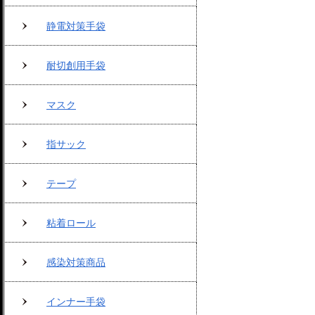
静電対策手袋
耐切創用手袋
マスク
指サック
テープ
粘着ロール
感染対策商品
インナー手袋