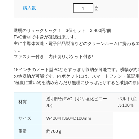
購入数
透明のリュックサック！ 3個セット 3,400円/個
PVC素材で中身が確認出来ます。
主に半導体製造・電子部品製造などのクリーンルームに携わる
す。
ファスナー付き 内仕切りポケット付き!
15インチのノート型PCならすっぽり収納が可能です。横幅が約
の他収納が可能です。内ポケットには、スマートフォン・筆記
*極度に重い物を詰め込んだり無理にひっぱたりすると破損の原
透明部分PVC（ポリ塩化ビニー
ベルト/底
材質
ル）
ル100％
サイズ
W400×H350×D100mm
重量
約700ｇ