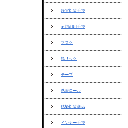
静電対策手袋
耐切創用手袋
マスク
指サック
テープ
粘着ロール
感染対策商品
インナー手袋