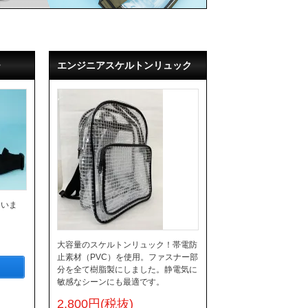
チ
エンジニアスケルトンリュック
ていま
大容量のスケルトンリュック！帯電防
止素材（PVC）を使用。ファスナー部
分を全て樹脂製にしました。静電気に
敏感なシーンにも最適です。
2,800円(税抜)