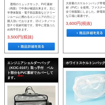
大容量のスケルトンバッグ帯
透明のリュックサック。PVC素材
材（PVC）を使用。ファスナ
（両面）で中身が確認出来ます。主に
全て樹脂製にしました。静電
半導体製造・電子部品製造などクリー
な工場に最適です。
ンルームに携わるエンジニアの方にご
購入頂いております。15インチノート
3,600円(税抜)
型ＰＣ収納可能です。背中に背負うた
め両手空きます。
3,500円(税抜)
エンジニアショルダーバッグ
ホワイトスケルトンバッ
（KCIC-0107）取っ手付 ベル
ト部分をPVC素材でカバーして
ます。