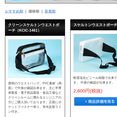
おすすめ順
| 価格順 |
新着順
クリーンスケルトンウエストポ
スケルトンウエストポー
ーチ（KCIC-1461）
軟質塩化ビニール樹脂で出来
す。 中身の確認が出来ます。
透明のウエストバッグ。PVC素材（両
面）で中身が確認出来ます。主に半導
2,600円(税抜)
体製造・電子部品製造・食品工場など
クリーンルームに携わるエンジニアの
方にご購入頂いております。正面にポ
ケットファスナー有り。蛍光反射ライ
ン付き。