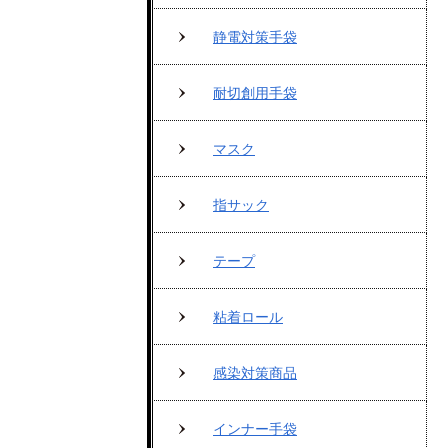
静電対策手袋
耐切創用手袋
マスク
指サック
テープ
粘着ロール
感染対策商品
インナー手袋