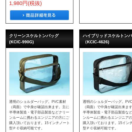
1,980円(税抜)
クリーンスケルトンバッグ
ハイブリッドスケルトン
(KCIC-990G)
（KCIC-4626)
透明のショルダーバッグ。PVC素材
透明のショルダーバッグ。PV
（両面）で中身が確認出来ます。主に
（両面）で中身が確認出来ま
半導体製造・電子部品製造などクリー
半導体製造・電子部品製造な
ンルームに携わるエンジニアの方にご
ンルームに携わるエンジニア
購入頂いております。15インチノート
購入頂いております。15イン
型ＰＣ収納可能です。
型ＰＣ収納可能です。