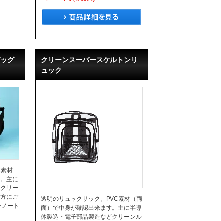
バッグ
クリーンスーパースケルトンリ
ュック
C素材
す。主に
どクリー
の方にご
透明のリュックサック。PVC素材（両
チノート
面）で中身が確認出来ます。主に半導
体製造・電子部品製造などクリーンル